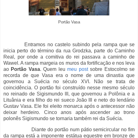
Portão Vasa
Entramos no castelo subindo pela rampa que se
inicia perto do término da rua Grodzka, parte do Caminho
Real, por onde a comitiva do rei passava a caminho de
Wawel. A rampa margeia os muros da fortificação e nos leva
ao
Portão Vasa
. Quem leu
meu post
sobre Estocolmo se
recorda de que Vasa era o nome de uma dinastia que
governou a Suécia no século XVI. Não se trata de
coincidência. O portão foi construído nesse mesmo século
no reinado de Sigismundo III, que governou a Polônia e a
Lituânia e era filho do rei sueco João III e neto do lendário
Gustav Vasa. Ele foi eleito monarca após o antecessor não
deixar herdeiro. Cinco anos após ascender ao trono
polonês Sigismundo se tornaria também rei da Suécia.
Diante do portão num pátio semicircular no fim
da rampa está a imponente estátua equestre em bronze de