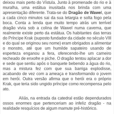
deixou mais perto do Vístula. Junto à promenade do rio e à
muralha, uma estátua inusitada nos brinda com uma
apresentação diferente. Trata-se do
Dragão de Wawe
l, que
a cada cinco minutos sai da sua letargia e solta fogo pela
boca. Conta a lenda que muito tempo atrás um terrível
dragão vivia sob a colina de Wawel numa caverna, que
realmente existe perto da estátua. Os habitantes das terras
do Príncipe Krak (suposto fundador da cidade no século VIII
e do qual se originou seu nome) eram obrigados a alimentar
o monstro, até que um humilde sapateiro usando de
esperteza enganou a fera, oferecendo-lhe um carneiro
recheado de enxofre e piche. O dragão tentou aplacar a dor
e sede que sentiu após o banquete bebendo a água do rio,
mas a mistura fez com que sua barriga explodisse,
acabando de vez com a ameaça e transformando o jovem
em herói. Outra versão afirma que o herói era o próprio
Krak, que teria sido ungido príncipe como recompensa pelo
ato.
Aliás, na entrada da catedral estão dependurados
ossos enormes que pertenceriam ao infeliz dragão - na
realidade resquícios de algum mamute pré-histórico.