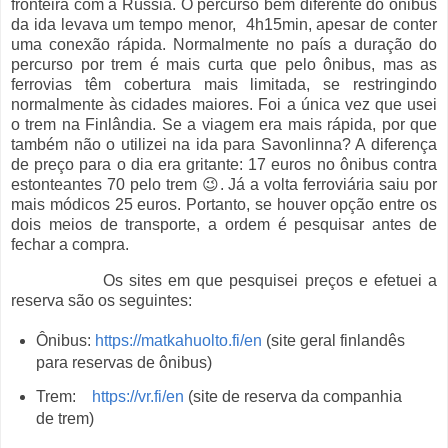
fronteira com a Rússia. O percurso bem diferente do ônibus
da ida levava um tempo menor, 4h15min, apesar de conter
uma conexão rápida. Normalmente no país a duração do
percurso por trem é mais curta que pelo ônibus, mas as
ferrovias têm cobertura mais limitada, se restringindo
normalmente às cidades maiores. Foi a única vez que usei
o trem na Finlândia. Se a viagem era mais rápida, por que
também não o utilizei na ida para Savonlinna? A diferença
de preço para o dia era gritante: 17 euros no ônibus contra
estonteantes 70 pelo trem 😉. Já a volta ferroviária saiu por
mais módicos 25 euros. Portanto, se houver opção entre os
dois meios de transporte, a ordem é pesquisar antes de
fechar a compra.
Os sites em que pesquisei preços e efetuei a
reserva são os seguintes:
Ônibus:
https://matkahuolto.fi/en
(site geral finlandês
para reservas de ônibus)
Trem:
https://vr.fi/en
(site de reserva da companhia
de trem)