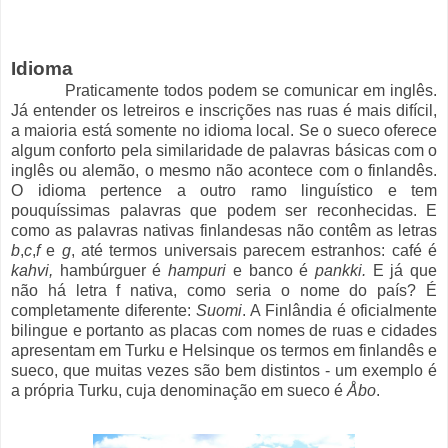
Idioma
Praticamente todos podem se comunicar em inglês.
Já entender os letreiros e inscrições nas ruas é mais difícil,
a maioria está somente no idioma local. Se o sueco oferece
algum conforto pela similaridade de palavras básicas com o
inglês ou alemão, o mesmo não acontece com o finlandês.
O idioma pertence a outro ramo linguístico e tem
pouquíssimas palavras que podem ser reconhecidas. E
como as palavras nativas finlandesas não contêm as letras
b
,
c
,
f
e
g
, até termos universais parecem estranhos: café é
kahvi,
hambúrguer é
hampuri
e banco é
pankki.
E já que
não há letra f nativa, como seria o nome do país? É
completamente diferente:
Suomi
. A Finlândia é oficialmente
bilingue e portanto as placas com nomes de ruas e cidades
apresentam em Turku e Helsinque os termos em finlandês e
sueco, que muitas vezes são bem distintos - um exemplo é
a própria Turku, cuja denominação em sueco é
Åbo
.