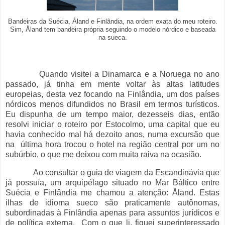
Bandeiras da Suécia, Åland e Finlândia, na ordem exata do meu roteiro.
Sim, Åland tem bandeira própria seguindo o modelo nórdico e baseada
na sueca.
Quando visitei a Dinamarca e a Noruega no ano
passado, já tinha em mente voltar às altas latitudes
europeias, desta vez focando na Finlândia, um dos países
nórdicos menos difundidos no Brasil em termos turísticos.
Eu dispunha de um tempo maior, dezesseis dias, então
resolvi iniciar o roteiro por Estocolmo, uma capital que eu
havia conhecido mal há dezoito anos, numa excursão que
na última hora trocou o hotel na região central por um no
subúrbio, o que me deixou com muita raiva na ocasião.
Ao consultar o guia de viagem da Escandinávia que
já possuía, um arquipélago situado no Mar Báltico entre
Suécia e Finlândia me chamou a atenção: Åland. Estas
ilhas de idioma sueco são praticamente autônomas,
subordinadas à Finlândia apenas para assuntos jurídicos e
de política externa. Com o que li, fiquei superinteressado