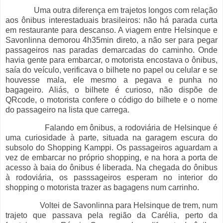
Uma outra diferença em trajetos longos com relação
aos ônibus interestaduais brasileiros: não há parada curta
em restaurante para descanso. A viagem entre Helsinque e
Savonlinna demorou 4h35min direto, a não ser para pegar
passageiros nas paradas demarcadas do caminho. Onde
havia gente para embarcar, o motorista encostava o ônibus,
saía do veículo, verificava o bilhete no papel ou celular e se
houvesse mala, ele mesmo a pegava e punha no
bagageiro. Aliás, o bilhete é curioso, não dispõe de
QRcode, o motorista confere o código do bilhete e o nome
do passageiro na lista que carrega.
Falando em ônibus, a rodoviária de Helsinque é
uma curiosidade à parte, situada na garagem escura do
subsolo do Shopping Kamppi. Os passageiros aguardam a
vez de embarcar no próprio shopping, e na hora a porta de
acesso à baia do ônibus é liberada. Na chegada do ônibus
à rodoviária, os passsageiros esperam no interior do
shopping o motorista trazer as bagagens num carrinho.
Voltei de Savonlinna para Helsinque de trem, num
trajeto que passava pela região da Carélia, perto da