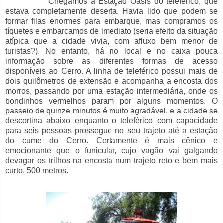
Chegamos à Estação Oásis do teleférico, que
estava completamente deserta. Havia lido que podem se
formar filas enormes para embarque, mas compramos os
tíquetes e embarcamos de imediato (seria efeito da situação
atípica que a cidade vivia, com afluxo bem menor de
turistas?). No entanto, há no local e no caixa pouca
informação sobre as diferentes formas de acesso
disponíveis ao Cerro. A linha de teleférico possui mais de
dois quilômetros de extensão e acompanha a encosta dos
morros, passando por uma estação intermediária, onde os
bondinhos vermelhos param por alguns momentos. O
passeio de quinze minutos é muito agradável, e a cidade se
descortina abaixo enquanto o teleférico com capacidade
para seis pessoas prossegue no seu trajeto até a estação
do cume do Cerro. Certamente é mais cênico e
emocionante que o funicular, cujo vagão vai galgando
devagar os trilhos na encosta num trajeto reto e bem mais
curto, 500 metros.