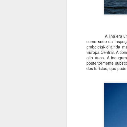
re
S
A ilha era um pedaço
como sede da Inspeçã
ao
embelezá-lo ainda ma
G
Europa Central. A con
Tr
oito anos. A inaugur
posteriormente substi
S
dos turistas, que pud
u
c
A
r
h
T
p