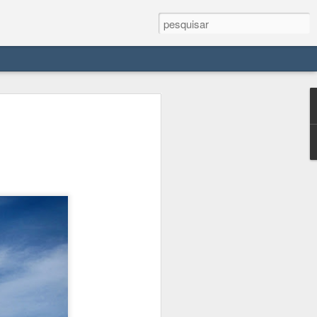
e seu antiquíssimo
dieval
ira do Lago Constança no sul da
antes. A cidade mais parece saída de
u castelo medieval (aliás, Meersburg
o do mar") . O centro histórico é
de baixa, junto ao lago, e cidade alta,
o à encosta.
Meersburg é uma espécie de linha
visitei no lago. Com o Echte Bodensee
ao me hospedar em Lindau, se viajasse
a gratuito, enquanto para oeste era pago.
trem, restando portanto o ônibus e o