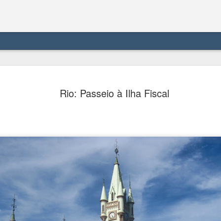
Meersburg 
AUG
Rio: Passeio à Ilha Fiscal
6
castelo me
Meersburg se localiza à be
Alemanha, com 5.600 habit
um conto de fadas, com se
em alemão significa "castel
compacto e dividido em cida
com castelo e palácio junt
Em termos de transporte, 
divisória nos lugares que 
Card, que recebi no hotel 
dali para leste o trajeto er
A cidade não é servida por 