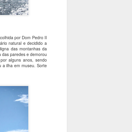
olhida por Dom Pedro II
io natural e decidido a
 digna das montanhas da
ia das paredes e demorou
 por alguns anos, sendo
u a ilha em museu. Sorte