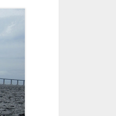
glamourosos como St. Moritz
convivem com locais mais
tradicionais como Samedan em
meio à natureza exuberante de
lagos, picos alpinos e geleiras no
cantão suíço dos Grisões. Eu
poderia ter escolhido para me
hospedar a famosíssima St.
Moritz, mas fui atraído pela
relativa calma de Pontresina, uma
cidade próxima com menos de
2.000 habitantes, sem contar o
custo de hospedagem bem mais
em conta que St. Moritz.