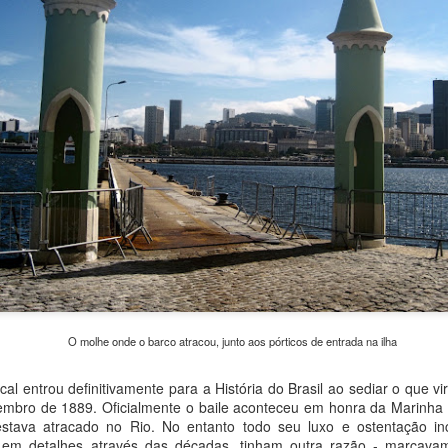
O imponente Castelo de Malbork
UL
22
O Castelo de Malbork é simplesmente o maior castelo do mundo
em termos de área, nada menos que 210.000 m². Patrimônio da
umanidade pela Unesco, é uma atração imperdível situada na cidade
ue leva seu nome, a meia hora de trem de Gdansk. É portanto ideal
ara um bate-volta de algumas horas para quem se hospeda em
ansk. Foi o que fizemos, mas ao contrário do dia anterior o tempo
ão colaborou e a chuva deu as caras.
primeira surpresa que encontramos foi a estação ferroviária de
dansk.
Rumo ao Museu da Segunda Guerra Mundial em
UL
1
O molhe onde o barco atracou, junto aos pórticos de entrada na ilha
Gdansk
lgumas cidades possuem um museu que se destaca em relação ao
 definitivamente para a História do Brasil ao sediar o que viria 
emais devido a seu acervo ou importância, tornando-se atração que
embro de 1889. Oficialmente o baile aconteceu em honra da Marinha 
ão se pode deixar de conhecer. Este é o caso de Gdansk, que conta
stava atracado no Rio. No entanto todo seu luxo e ostentação i
om o impressionante Museu da Segunda Guerra Mundial, onde são
 em detalhes através das décadas, tinham outra razão - marcava
issecados os acontecimentos deste evento terrível que mudou a