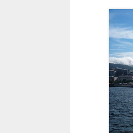
O
p
S
O
u
e
m
O
me
c
d
qu
ai