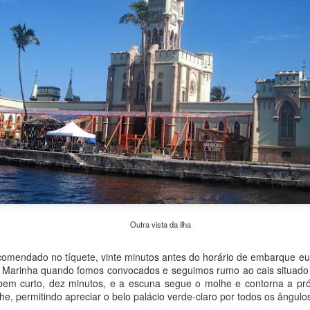
Zakopane, a estância polonesa nos Cárpatos
EC
14
Zakopane é uma das mais famosas estâncias polonesas,
localizada aos pés dos Cárpatos, que ali servem de fronteira com
Eslováquia. Tem atrações naturais e culturais para todos os gostos.
lém das estações de esqui que atraem milhões de visitantes no
verno, a cidade conta ainda com spas e é a porta de entrada do
arque nacional que ocupa a floresta nos Tatras, como é conhecido o
echo mais alto dos Cárpatos no país.
sitei Zakopane em bate-volta a partir de Cracóvia.
Świdnica e a Igreja da Paz
OV
21
Świdnica (que se pronuncia aproximadamente chfidnítsa) é uma
Outra vista da ilha
cidade pequena de 55.000 habitantes situada na Baixa Silésia,
e entra no roteiro dos visitantes na Polônia devido à surpreendente
o no tíquete, vinte minutos antes do horário de embarque eu es
greja da Paz, Patrimônio da Humanidade pela Unesco desde 2001.
a Marinha quando fomos convocados e seguimos rumo ao cais situado
bem curto, dez minutos, e a escuna segue o molhe e contorna a próp
 cidade dista 54 quilômetros de Wroclaw e o trem da operadora
lhe, permitindo apreciar o belo palácio verde-claro por todos os ângulo
egional DK leva pouco mais de uma hora no percurso.