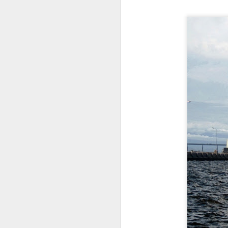
passagem, acertei em cheio.
Brincando com a semelhança
entre as palavras, seu centro
A
histórico situado numa ilha é
mesmo lindo (mas o nome
provém da designação em alemão
e
da tília - Linde; a árvore inclusive
mo
aparece no brasão da cidade).
re
Lindau é uma exceção à maioria
c
das cidades alemãs banhadas
em
pelo lago - se situa na Baviera, ao
E
invés de Baden-Württemberg.
M
a
n
u
pr
Eu