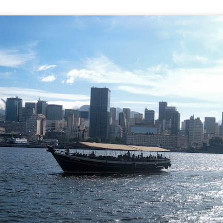
Os gnomos de Wroclaw
CT
23
Um fator foi decisivo para eu ter me encantado tanto com
Wroclaw, mostrada no último posr. A presença de inúmeros
equenos seres de metal espalhados pelas ruas da cidade me cativou.
ão os famosos gnomos de Wroclaw.
s gnomos são centenas - a guia do walking tour mencionou que
ltrapassavam mil, mas creio que estava exagerando, o número deve
star na casa dos setecentos. Seu número continua crescendo à
edida que mais estatuazinhas são adicionadas nas calçadas.
Wroclaw, uma cidade marcante na Silésia
CT
3
Wrocław era para mim um enigma, antes de planejar a viagem à
Polônia eu não conhecia praticamente nada sobre a cidade. À
dida que ia lendo matérias, fiquei cada vez mais intrigado, a
omeçar pela quantidade de vezes que alternou países e
enominações. No final das contas saí de Wroclaw maravilhado com o
e vi, suas características a tornam ímpar na Europa. E olha que
nda nos faltou tempo para conferir algumas de suas atrações