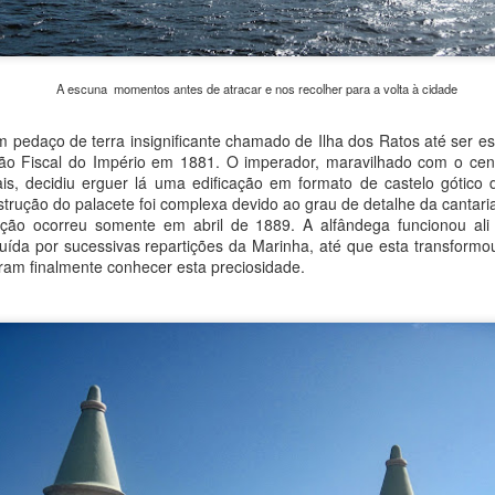
nomadas mais distantes, fora do centro.
A escuna momentos antes de atracar e nos recolher para a volta à cidade
Sopot, o balneário polonês no Mar Báltico
EP
9
Aproveitamos o tempo livre que tínhamos numa tarde em Gdansk
 de terra insignificante chamado de Ilha dos Ratos até ser esc
para conhecer Sopot, balneário no Mar Báltico onze quilômetros
o Fiscal do Império em 1881. O imperador, maravilhado com o cenár
 norte. Situada entre duas cidades grandes, a própria Gdansk e
is, decidiu erguer lá uma edificação em formato de castelo gótico
dynia, Sopot forma com elas um conglomerado conhecido como
strução do palacete foi complexa devido ao grau de detalhe da cantar
icity.
ação ocorreu somente em abril de 1889. A alfândega funcionou ali
tuída por sucessivas repartições da Marinha, até que esta transformo
endo um dos mais badalados resorts costeiros na Polônia, Sopot tem
eram finalmente conhecer esta preciosidade.
ma aura completamente diferente das demais cidades polonesas que
onhecemos, de certa forma parecendo menos eslava.
Torun, a terra natal de Copérnico
UG
15
Torun (cuja grafia polonesa é Toruń, pronunciada tórunh) é uma
cidade localizada na Pomerânia, às margens do Vístula, o maior
io na Polônia que também banha Varsóvia e Cracóvia. Com um centro
istórico bem preservado e que sobreviveu à Segunda Guerra Mundial,
orun faz parte merecidamente do rol de Patrimônios da Humanidade
ela Unesco.