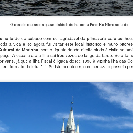
ajei de trem também em bate-volta.
Cracóvia: Castelo de Wawel e Kazimierz
EB
7
O palacete ocupando a quase totalidade da ilha, com a Ponte Rio-Niterói ao fundo
Castelo de Wawel
ração imperdível em Cracóvia, o Castelo de Wawel (lê-se vável) está
de de sábado com sol agradável de primavera para conhecer 
tuado entre o centro antigo mostrado no último post e o Rio Vístula.
da a vida e só agora fui visitar este local histórico e muito pitore
cupando vasta área sobre uma colina, é um complexo que foi a
ultural da Marinha
, com o tíquete dando direito ainda à visita ao na
esidência dos soberanos poloneses por vários séculos. Para se
paço. A escuna até a ilha sai três vezes ao longo da tarde. Se o tem
onhecer suas instalações e exibições algumas horas são
or vans, já que a Ilha Fiscal é ligada desde 1930 à vizinha Ilha das C
ecessárias..
 em formato da letra "L". Se isto acontecer, com certeza o passeio pe
morro onde está localizado o castelo foi provavelmente o núcleo
bano original da cidade no longínquo século VIII.
Sete lugares para conhecer no centro de Cracóvia
AN
13
Principal cidade turística da Polônia e a última em que
pernoitamos, Cracóvia tem atmosfera mais cosmopolita.
ransbordando de turistas em pleno mês de maio, foi um choque de
lta à realidade habitual europeia, incluindo cenas que não havíamos
sto até então, como a presença eventual de pedintes e de protestos
líticos de refugiados na praça principal.