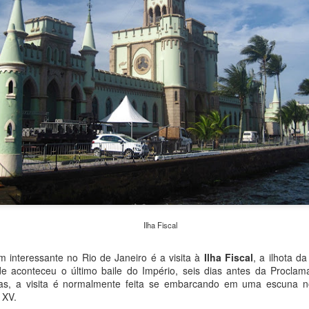
barco como meios de transp
Ilha Fiscal
O Lago Constança e
Chur, a capital dos
JUN
MAY
21
25
os zepelins
Grisões
eressante no Rio de Janeiro é a visita à
Ilha Fiscal
, a ilhota 
O Lago Constança é formado pelo
Chur (lê-se cúr) é a capital do
de aconteceu o último baile do Império, seis dias antes da Procla
Rio Reno e se situa na fronteira
maior dos cantões suíços, os
as, a visita é normalmente feita se embarcando em uma escuna n
entre Alemanha (norte e oeste),
Grisões. Ponto terminal das linhas
a XV.
Suíça (sul) e Áustria (leste). É o
de trem turístico Bernina Express