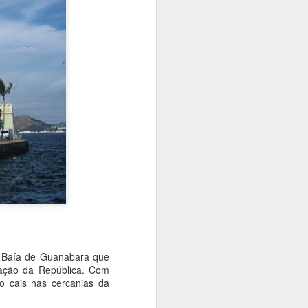
orte público.
Pontresina, St. Moritz e
MAY
1
Samedan - um
da Baía de Guanabara que
triângulo no sudeste
mação da República. Com
suíço
o cais nas cercanias da
A região da Alta Engadina é
privilegiada. Ali resorts