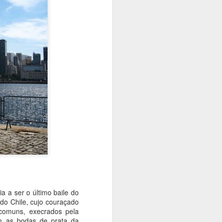
a ser o último baile do
do Chile, cujo couraçado
ncomuns, execrados pela
m as bodas de prata da