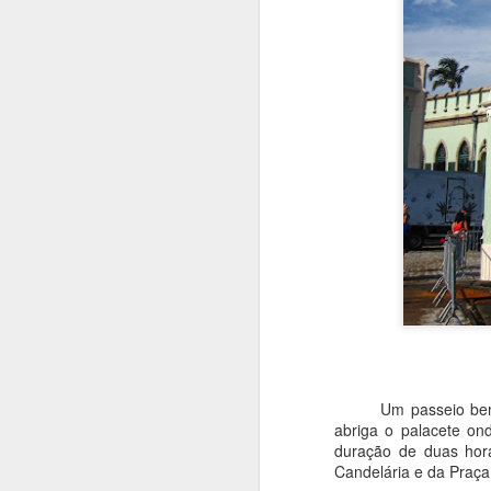
Lindau, uma cidade
JUL
14
bávara no Lago
Um passeio bem int
Constança
abriga o palacete on
Lindau foi a cidade que escolhi
duração de duas hor
para os pernoites no Lago
Candelária e da Praç
Constança, e diga-se de