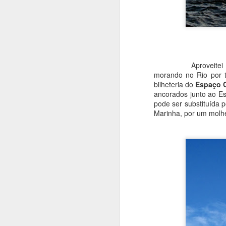
vi
F
At
Aproveitei uma tar
si
morando no Rio por to
O
bilheteria do
Espaço C
r
ancorados junto ao Es
c
pode ser substituída p
n
Marinha, por um molhe
O 
ur
J
T
vo
vi
po