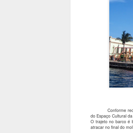
D
a 
A
in
p
tr
Vi
N
qu
Conforme recomendad
I
do Espaço Cultural d
O trajeto no barco é 
A
atracar no final do mo
r