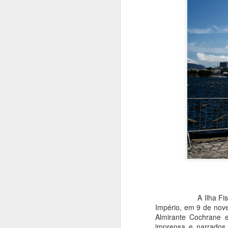
J
H
q
p
Gd
n
A 
G
J
A
A Ilha Fiscal entrou
d
Império, em 9 de nov
n
Almirante Cochrane e
c
imprensa e narrados
d