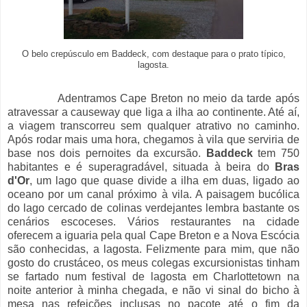
O belo crepúsculo em Baddeck, com destaque para o prato típico,
lagosta.
Adentramos Cape Breton no meio da tarde após
atravessar a causeway que liga a ilha ao continente. Até aí,
a viagem transcorreu sem qualquer atrativo no caminho.
Após rodar mais uma hora, chegamos à vila que serviria de
base nos dois pernoites da excursão.
Baddeck
tem 750
habitantes e
é superagradável, situada à beira do
Bras
d'Or
, um lago que quase divide a ilha em duas, ligado ao
oceano por um canal próximo à vila. A paisagem bucólica
do lago cercado de colinas verdejantes lembra bastante os
cenários escoceses. Vários restaurantes na cidade
oferecem a iguaria pela qual Cape Breton e a Nova Escócia
são conhecidas, a lagosta. Felizmente para mim, que não
gosto do crustáceo, os meus colegas excursionistas tinham
se fartado num festival de lagosta em Charlottetown na
noite anterior à minha chegada, e não vi sinal do bicho à
mesa nas refeições inclusas no pacote até o fim da