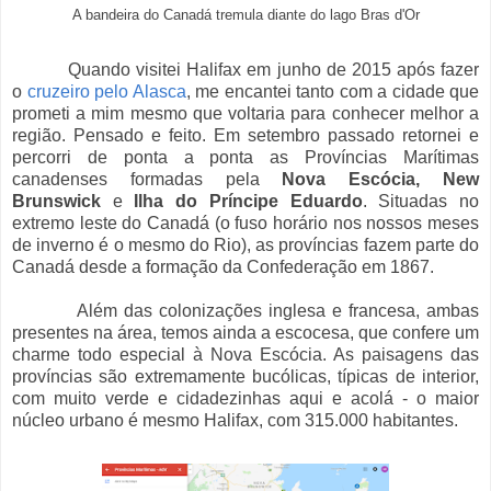
A bandeira do Canadá tremula diante do lago Bras d'Or
Quando visitei Halifax em junho de 2015 após fazer
o
cruzeiro pelo Alasca
, me encantei tanto com a cidade que
prometi a mim mesmo que voltaria para conhecer melhor a
região. Pensado e feito. Em setembro passado retornei e
percorri de ponta a ponta as Províncias Marítimas
canadenses formadas pela
Nova Escócia, New
Brunswick
e
Ilha do Príncipe Eduardo
. Situadas no
extremo leste do Canadá (o fuso horário nos nossos meses
de inverno é o mesmo do Rio), as províncias fazem parte do
Canadá desde a formação da Confederação em 1867.
Além das colonizações inglesa e francesa, ambas
presentes na área, temos ainda a escocesa, que confere um
charme todo especial à Nova Escócia. As paisagens das
províncias são extremamente bucólicas, típicas de interior,
com muito verde e cidadezinhas aqui e acolá - o maior
núcleo urbano é mesmo Halifax, com 315.000 habitantes.