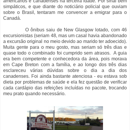
americanos e canadenses na terceira idade. Por sinal bem
simpáticos, e que diante do noticiário policial que ouviam
sobre o Brasil, tentaram me convencer a emigrar para o
Canadá.
O ônibus saiu de New Glasgow lotado, com 46
excursionistas (seriam 48, mas um casal havia abandonado
a excursão original no meio devido ao marido ter adoecido).
Muita gente para o meu gosto, mas seriam só três dias e
quase todo o combinado foi cumprido sem atrasos. A guia
era bem competente e conhecedora da área, pois morava
em Cape Breton com a família, e ao longo dos três dias
esclareceu várias dúvidas sobre o dia a dia dos
canadenses. Foi ainda bastante atenciosa - eu estava sob
dieta por problemas de saúde e ela fez questão de verificar
cada cardápio das refeições incluídas no pacote, trocando
meu prato quando necessário.