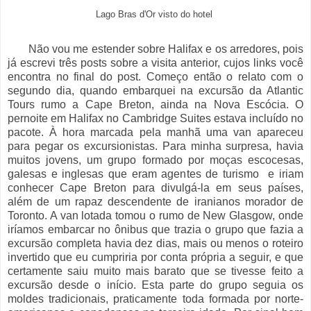
Lago Bras d'Or visto do hotel
Não vou me estender sobre Halifax e os arredores, pois
já escrevi três posts sobre a visita anterior, cujos links você
encontra no final do post. Começo então o relato com o
segundo dia, quando embarquei na excursão da Atlantic
Tours rumo a Cape Breton, ainda na Nova Escócia. O
pernoite em Halifax no Cambridge Suites estava incluído no
pacote. À hora marcada pela manhã uma van apareceu
para pegar os excursionistas. Para minha surpresa, havia
muitos jovens, um grupo formado por moças escocesas,
galesas e inglesas que eram agentes de turismo e iriam
conhecer Cape Breton para divulgá-la em seus países,
além de um rapaz descendente de iranianos morador de
Toronto. A van lotada tomou o rumo de New Glasgow, onde
iríamos embarcar no ônibus que trazia o grupo que fazia a
excursão completa havia dez dias, mais ou menos o roteiro
invertido que eu cumpriria por conta própria a seguir, e que
certamente saiu muito mais barato que se tivesse feito a
excursão desde o início. Esta parte do grupo seguia os
moldes tradicionais, praticamente toda formada por norte-