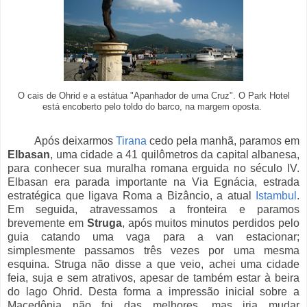
O cais de Ohrid e a estátua "Apanhador de uma Cruz". O Park Hotel
está encoberto pelo toldo do barco, na margem oposta.
Após deixarmos
Tirana
cedo pela manhã, paramos em
Elbasan
, uma cidade a 41 quilômetros da capital albanesa,
para conhecer sua muralha romana erguida no século IV.
Elbasan era parada importante na Via Egnácia, estrada
estratégica que ligava Roma a Bizâncio, a atual
Istambul
.
Em seguida, atravessamos a fronteira e paramos
brevemente em
Struga
, após muitos minutos perdidos pelo
guia catando uma vaga para a van estacionar;
simplesmente passamos três vezes por uma mesma
esquina. Struga não disse a que veio, achei uma cidade
feia, suja e sem atrativos, apesar de também estar à beira
do lago Ohrid. Desta forma a impressão inicial sobre a
Macedônia não foi das melhores, mas iria mudar