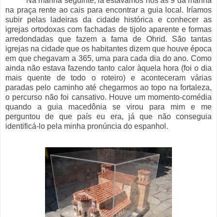
Na manhã seguinte, lá estávamos nós às 9 da manhã
na praça rente ao cais para encontrar a guia local. Iríamos
subir pelas ladeiras da cidade histórica e conhecer as
igrejas ortodoxas com fachadas de tijolo aparente e formas
arredondadas que fazem a fama de Ohrid. São tantas
igrejas na cidade que os habitantes dizem que houve época
em que chegavam a 365, uma para cada dia do ano. Como
ainda não estava fazendo tanto calor àquela hora (foi o dia
mais quente de todo o roteiro) e aconteceram várias
paradas pelo caminho até chegarmos ao topo na fortaleza,
o percurso não foi cansativo. Houve um momento-comédia
quando a guia macedônia se virou para mim e me
perguntou de que país eu era, já que não conseguia
identificá-lo pela minha pronúncia do espanhol.