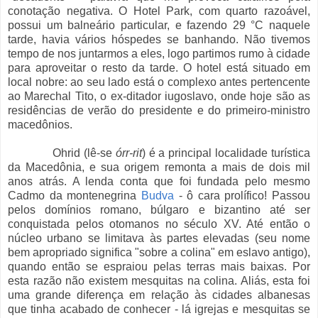
conotação negativa. O Hotel Park, com quarto razoável,
possui um balneário particular, e fazendo 29 °C naquele
tarde, havia vários hóspedes se banhando. Não tivemos
tempo de nos juntarmos a eles, logo partimos rumo à cidade
para aproveitar o resto da tarde. O hotel está situado em
local nobre: ao seu lado está o complexo antes pertencente
ao Marechal Tito, o ex-ditador iugoslavo, onde hoje são as
residências de verão do presidente e do primeiro-ministro
macedônios.
Ohrid (lê-se
órr-rit
) é a principal localidade turística
da Macedônia, e sua origem remonta a mais de dois mil
anos atrás. A lenda conta que foi fundada pelo mesmo
Cadmo da montenegrina
Budva
- ô cara prolífico! Passou
pelos domínios romano, búlgaro e bizantino até ser
conquistada pelos otomanos no século XV. Até então o
núcleo urbano se limitava às partes elevadas (seu nome
bem apropriado significa "sobre a colina" em eslavo antigo),
quando então se espraiou pelas terras mais baixas. Por
esta razão não existem mesquitas na colina. Aliás, esta foi
uma grande diferença em relação às cidades albanesas
que tinha acabado de conhecer - lá igrejas e mesquitas se