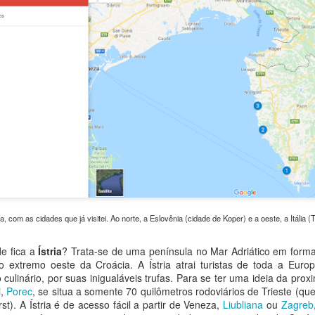
maior lago da Alemanha e o
e Glacier Express, oferece bem
segundo da Suíça, com uma área
mais que uma simples parada
de 536 km², superando por
para descanso antes da próxima
Viajando no Trem de Bernina
PR
exemplo em mais de 150 km² a
etapa de viagem. A cidade me
4
A travessia do Passo de Bernina é considerada uma das rotas
da Baía de Guanabara. Seu nome
surpreendeu de forma positiva e a
ferroviárias mais bonitas do mundo. O arrojo das obras de
em alemão, idioma dos três
achei muito agradável.
ngenharia ao longo do trajeto em meio ao cenário maravilhoso das
países, é bem diferente do latino -
ntanhas, geleiras e lagos alpinos fez com que a ferrovia que liga a
Bodensee.
Chur é a maior cidade do cantão,
gião italiana de Sondrio ao cantão suíço dos Grisões fosse
com 36.000 habitantes, a maioria
lassificada como Patrimônio da Humanidade pela Unesco. Inaugurada
É uma região bastante turística.
falando o alemão.
 1908, a linha que é considerada a mais alta travessia férrea na
uropa vem encantando os visitantes desde então.
Um passeio pelo Lago de Como
AR
8
Um bate-volta inesquecível que se pode fazer a partir de Milão é
a, com as cidades que já visitei. Ao norte, a Eslovênia (cidade de Koper) e a oeste, a Itália (
dar um pulo ao Lago de Como e curtir um passeio de barco
gradável em meio às montanhas dos contrafortes alpinos. O grande
 fica a
Ístria
? Trata-se de uma península no Mar Adriático em forma
úmero de vilas bastante pitorescas às margens do belo lago convida a
o extremo oeste da Croácia. A Ístria atrai turistas de toda a Europ
ma estadia mais longa, mas nem todos têm tempo para usufruir deste
 culinário, por suas inigualáveis trufas. Para se ter uma ideia da pro
ivilégio.
i,
Porec
, se situa a somente 70 quilômetros rodoviários de Trieste (qu
Trst). A Ístria é de acesso fácil a partir de Veneza,
Liubliana
ou
Zagreb
 já conhecia Bellagio de uma visita anterior feita há 20 anos, quando