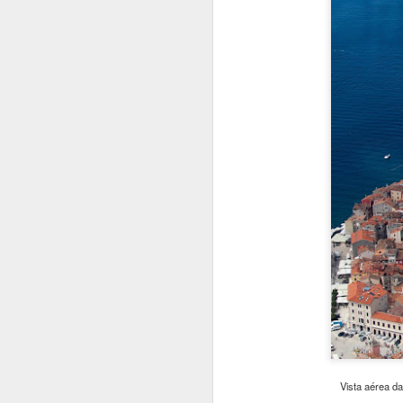
re
S
ao
G
Tr
S
u
c
A
r
h
T
Vista aérea da
p