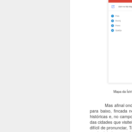
passagem, acertei em cheio.
Brincando com a semelhança
entre as palavras, seu centro
A
histórico situado numa ilha é
mesmo lindo (mas o nome
provém da designação em alemão
e
da tília - Linde; a árvore inclusive
mo
aparece no brasão da cidade).
re
Lindau é uma exceção à maioria
c
das cidades alemãs banhadas
em
pelo lago - se situa na Baviera, ao
E
invés de Baden-Württemberg.
M
Mapa da Ístri
a
Mas afinal onde
n
para baixo, fincada n
u
históricas e, no campo
pr
das cidades que visite
difícil de pronunciar, 
Eu