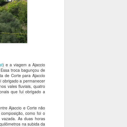
st
) e a viagem a Ajaccio
o. Essa troca bagunçou de
a de Corte para Ajaccio
fui obrigado a permanecer
s vales fluviais, quatro
onais que fui obrigado a
tre Ajaccio e Corte não
 composição, como foi o
em vazada. As duas horas
 quilômetros na subida da