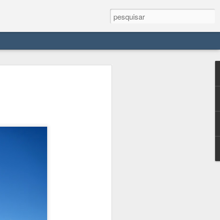
e seu antiquíssimo
dieval
ira do Lago Constança no sul da
antes. A cidade mais parece saída de
u castelo medieval (aliás, Meersburg
o do mar") . O centro histórico é
de baixa, junto ao lago, e cidade alta,
o à encosta.
Meersburg é uma espécie de linha
visitei no lago. Com o Echte Bodensee
ao me hospedar em Lindau, se viajasse
a gratuito, enquanto para oeste era pago.
trem, restando portanto o ônibus e o