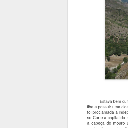
Lindau, uma cidade
JUL
14
Estava bem curios
bávara no Lago
ilha a possuir uma ci
Constança
foi proclamada a inde
Lindau foi a cidade que escolhi
se Corte a capital d
para os pernoites no Lago
a cabeça de mouro u
Constança, e diga-se de