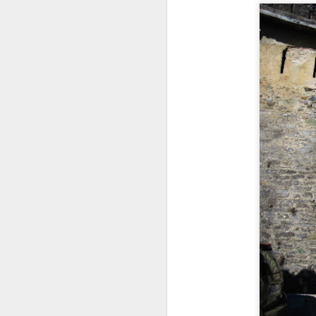
J
H
q
p
Gd
n
A 
G
J
A
d
n
c
d