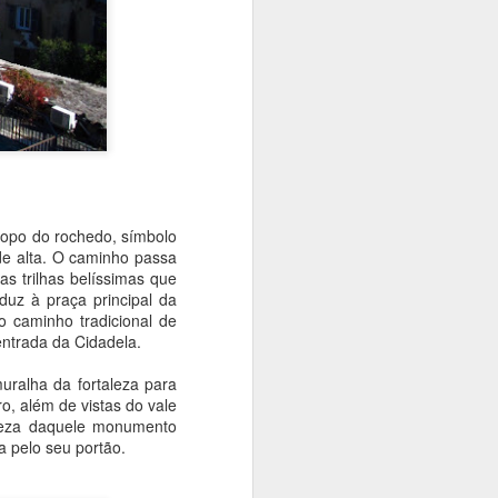
topo do rochedo, símbolo
ade alta. O caminho passa
s trilhas belíssimas que
uz à praça principal da
o caminho tradicional de
entrada da Cidadela.
alha da fortaleza para
o, além de vistas do vale
eleza daquele monumento
la pelo seu portão.