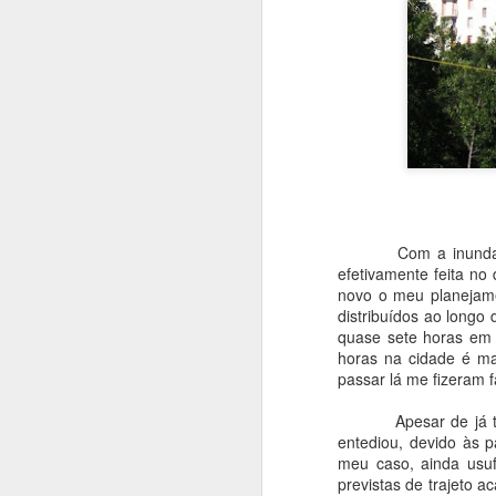
D
a 
A
in
p
tr
Com a inundação oc
efetivamente feita no
Vi
novo o meu planejame
distribuídos ao longo
N
quase sete horas em C
horas na cidade é ma
passar lá me fizeram f
qu
Apesar de já ter fei
I
entediou, devido às 
meu caso, ainda usuf
A
previstas de trajeto 
r