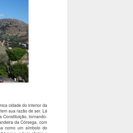
orte público.
Pontresina, St. Moritz e
MAY
1
ca cidade do interior da
Samedan - um
 tem sua razão de ser. Lá
triângulo no sudeste
 Constituição, tornando-
suíço
bandeira da Córsega, com
A região da Alta Engadina é
ilha como um símbolo do
privilegiada. Ali resorts