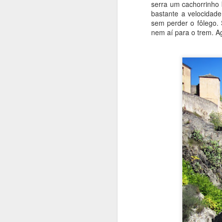
serra um cachorrinho b
bastante a velocidade
sem perder o fôlego. 
nem aí para o trem. A
O
p
S
O
u
e
m
O
me
c
d
qu
ai