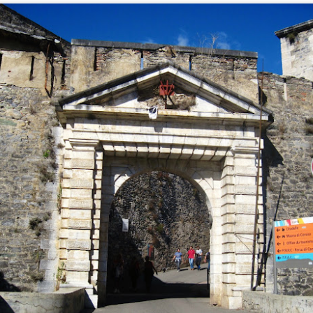
O imponente Castelo de Malbork
UL
22
O Castelo de Malbork é simplesmente o maior castelo do mundo
em termos de área, nada menos que 210.000 m². Patrimônio da
umanidade pela Unesco, é uma atração imperdível situada na cidade
ue leva seu nome, a meia hora de trem de Gdansk. É portanto ideal
ara um bate-volta de algumas horas para quem se hospeda em
ansk. Foi o que fizemos, mas ao contrário do dia anterior o tempo
ão colaborou e a chuva deu as caras.
primeira surpresa que encontramos foi a estação ferroviária de
dansk.
Rumo ao Museu da Segunda Guerra Mundial em
UL
1
Gdansk
lgumas cidades possuem um museu que se destaca em relação ao
emais devido a seu acervo ou importância, tornando-se atração que
ão se pode deixar de conhecer. Este é o caso de Gdansk, que conta
om o impressionante Museu da Segunda Guerra Mundial, onde são
issecados os acontecimentos deste evento terrível que mudou a