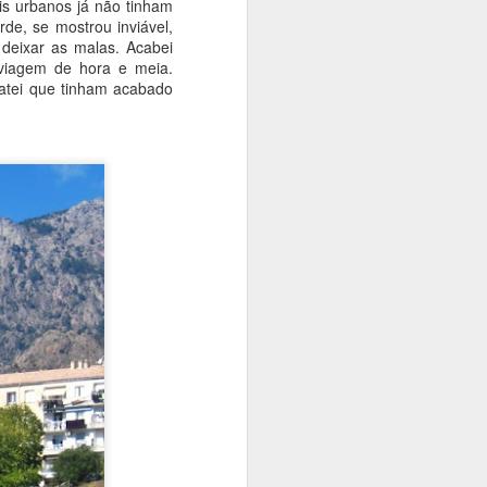
is urbanos já não tinham
de, se mostrou inviável,
deixar as malas. Acabei
 viagem de hora e meia.
tatei que tinham acabado