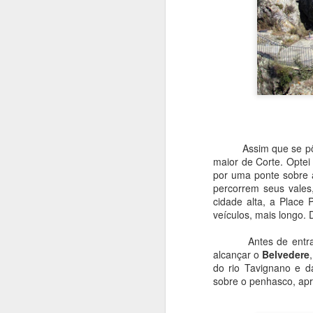
re
S
ao
G
Tr
Assim que se põe os 
S
maior de Corte. Optei
u
por uma ponte sobre a
c
percorrem seus vales
cidade alta, a Place 
veículos, mais longo.
A
Antes de entrar na 
alcançar o
Belvedere
r
do rio Tavignano e d
h
sobre o penhasco, a
T
p