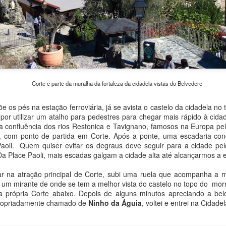
nomadas mais distantes, fora do centro.
Sopot, o balneário polonês no Mar Báltico
EP
9
Aproveitamos o tempo livre que tínhamos numa tarde em Gdansk
para conhecer Sopot, balneário no Mar Báltico onze quilômetros
 norte. Situada entre duas cidades grandes, a própria Gdansk e
Corte e parte da muralha da fortaleza da cidadela vistas do Belvedere
dynia, Sopot forma com elas um conglomerado conhecido como
icity.
pés na estação ferroviária, já se avista o castelo da cidadela no 
endo um dos mais badalados resorts costeiros na Polônia, Sopot tem
 por utilizar um atalho para pedestres para chegar mais rápido à cid
ma aura completamente diferente das demais cidades polonesas que
 confluência dos rios Restonica e Tavignano, famosos na Europa pela
onhecemos, de certa forma parecendo menos eslava.
, com ponto de partida em Corte. Após a ponte, uma escadaria cond
Paoli. Quem quiser evitar os degraus deve seguir para a cidade pel
 Da Place Paoli, mais escadas galgam a cidade alta até alcançarmos a 
Torun, a terra natal de Copérnico
UG
15
Torun (cuja grafia polonesa é Toruń, pronunciada tórunh) é uma
atração principal de Corte, subi uma ruela que acompanha a mur
cidade localizada na Pomerânia, às margens do Vístula, o maior
, um mirante de onde se tem a melhor vista do castelo no topo do morr
io na Polônia que também banha Varsóvia e Cracóvia. Com um centro
a própria Corte abaixo. Depois de alguns minutos apreciando a b
istórico bem preservado e que sobreviveu à Segunda Guerra Mundial,
propriadamente chamado de
Ninho da Águia
, voltei e entrei na Cidade
orun faz parte merecidamente do rol de Patrimônios da Humanidade
ela Unesco.