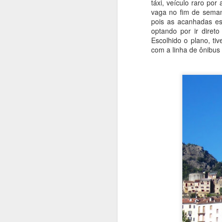
táxi, veículo raro po
vi
vaga no fim de semana
pois as acanhadas es
optando por ir diret
F
Escolhido o plano, ti
com a linha de ônibus
At
si
O
r
c
n
O 
ur
J
T
vo
vi
po