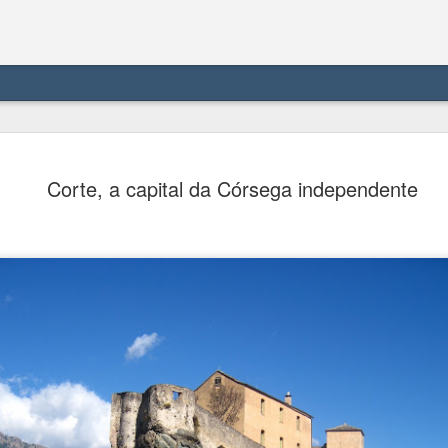
Meersburg 
AUG
Corte, a capital da Córsega independente
6
castelo me
Meersburg se localiza à be
Alemanha, com 5.600 habit
um conto de fadas, com se
em alemão significa "castel
compacto e dividido em cida
com castelo e palácio junt
Em termos de transporte, 
divisória nos lugares que 
Card, que recebi no hotel 
dali para leste o trajeto er
A cidade não é servida por 