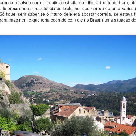
ranco resolveu correr na bitola estreita do trilho à frente do trem, ob
. Impressionou a resistência do bichinho, que correu durante vários 
Só fiquei sem saber se o intuito dele era apostar corrida, se estava
gora imaginem o que teria ocorrido com ele no Brasil numa situação d
Os gnomos de Wroclaw
CT
23
Um fator foi decisivo para eu ter me encantado tanto com
Wroclaw, mostrada no último posr. A presença de inúmeros
equenos seres de metal espalhados pelas ruas da cidade me cativou.
ão os famosos gnomos de Wroclaw.
s gnomos são centenas - a guia do walking tour mencionou que
ltrapassavam mil, mas creio que estava exagerando, o número deve
star na casa dos setecentos. Seu número continua crescendo à
edida que mais estatuazinhas são adicionadas nas calçadas.
Wroclaw, uma cidade marcante na Silésia
CT
3
Wrocław era para mim um enigma, antes de planejar a viagem à
Polônia eu não conhecia praticamente nada sobre a cidade. À
dida que ia lendo matérias, fiquei cada vez mais intrigado, a
omeçar pela quantidade de vezes que alternou países e
enominações. No final das contas saí de Wroclaw maravilhado com o
e vi, suas características a tornam ímpar na Europa. E olha que
nda nos faltou tempo para conferir algumas de suas atrações