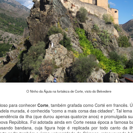
barco como meios de transp
O Ninho da Águia na fortaleza de Corte, visto do Belvedere
O Lago Constança e
Chur, a capital dos
JUN
MAY
21
25
o para conhecer
Corte
, também grafada como Corté em francês. Úni
os zepelins
Grisões
dadela murada, é conhecida "como a mais corsa das cidades". Tal lema
O Lago Constança é formado pelo
Chur (lê-se cúr) é a capital do
pendência da ilha (que durou apenas quatorze anos) e promulgada sua
Rio Reno e se situa na fronteira
maior dos cantões suíços, os
a nova República. Foi adotada ainda em Corte nessa época a famosa 
entre Alemanha (norte e oeste),
Grisões. Ponto terminal das linhas
sando bandana, cuja figura hoje é replicada por todo canto da 
Suíça (sul) e Áustria (leste). É o
de trem turístico Bernina Express