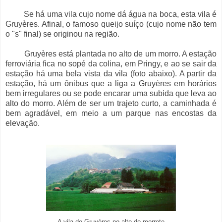
Se há uma vila cujo nome dá água na boca, esta vila é
Gruyères. Afinal, o famoso queijo suíço (cujo nome não tem
o "s" final) se originou na região.
Gruyères está plantada no alto de um morro. A estação
ferroviária fica no sopé da colina, em Pringy, e ao se sair da
estação há uma bela vista da vila (foto abaixo). A partir da
estação, há um ônibus que a liga a Gruyères em horários
bem irregulares ou se pode encarar uma subida que leva ao
alto do morro. Além de ser um trajeto curto, a caminhada é
bem agradável, em meio a um parque nas encostas da
elevação.
A vila de Gruyères no alto do morrete