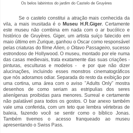
Os belos labirintos do jardim do Castelo de Gruyères
Se o castelo constitui a atração mais conhecida da
vila, a mais inusitada é o
Museu H.R.Giger
. Certamente
este museu não combina em nada com o ar bucólico e
histórico de Gruyères. Giger, um artista suíço falecido em
maio último em Zurique, ganhou o Oscar como responsável
pelas criaturas do filme
Alien, o Oitavo Passageiro
, sucesso
estrondoso de Hollywood. O museu, montado por ele numa
das casas medievais, trata exatamente das suas criações -
pinturas, esculturas e modelos - e por que não dizer
alucinações, incluindo esses monstros cinematográficos
que nós adoramos odiar. Separada do resto da exibição por
uma cortina, uma área com o aviso "Adults Only" mostra
desenhos de como seriam as estripulias dos seres
alienígenas proibidas para menores. Surreal e certamente
não palatável para todos os gostos. O bar anexo também
vale uma conferida, com um teto que lembra vértebras de
baleia, fazendo você se sentir como o bíblico Jonas.
Também tivemos o acesso franqueado ao museu
apresentando o Swiss Pass.