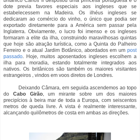
britânico Carlos II desposou uma princesa portuguesa e o
dote previa favores especiais aos ingleses que se
estabelecessem na Madeira. Os ilhéus ingleses se
dedicaram ao comércio do vinho, o único que podia ser
exportado diretamente para a América sem passar pela
Inglaterra. Obviamente, o lucro foi imenso e os ingleses
formaram a elite da ilha, construindo maravilhosas quintas
que hoje são atração turística, como a Quinta do Palheiro
Ferreiro e o atual Jardim Botânico, abordados em um
post
passado
. Hoje, muitos aposentados ingleses escolhem a
ilha para moradia, estando totalmente integrados aos
nativos. Os britânicos são também os maiores visitantes
estrangeiros , vindos em voos diretos de Londres.
Deixando Câmara, em seguida ascendemos ao topo
do
Cabo Girão
, um mirante sobre um dos maiores
precipícios à beira mar de toda a Europa, com seiscentos
metros de queda livre. A vista é realmente interessante,
alcançando quilômetros de costa em ambas as direções.