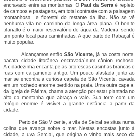
encravado entre as montanhas. O
Paul da Serra
é repleto
de campos e pastagens, em total contraste com a paisagem
montanhosa e florestal do restante da ilha. Não se vê
nenhuma vila no caminho da longa área plana. O bonito
planalto é o maior reservatório de água da Madeira, sendo
um ponto focal para caminhadas. A que parte de Rabaçal é
muito popular.
Alcançamos então
São
Vicente
, já na costa norte,
pacata cidade litorânea encravada´num cânion rochoso.
A cidadezinha encanta pelas pitorescas casinhas brancas e
ruas com calçamento antigo. Um pouco afastada junto ao
mar se encontra a curiosa capela de São Vicente, cavada
em um rochedo enorme perdido na praia. Uma outra capela,
da Igreja de Fátima, chama a atenção por estar plantada no
alto da montanha que abraça o vale. Sua torre com um
relógio enorme é visível a grande distância a partir da
cidade.
Perto de São Vicente, a vila de Seixal se situa numa
colina que avança sobre o mar. Nestas encostas junto à
cidade, a uva Sercial, que origina o vinho mais seco da