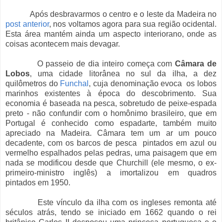
Após desbravarmos o centro e o leste da Madeira no
post anterior
, nos voltamos agora para sua região ocidental.
Esta área mantém ainda um aspecto interiorano, onde as
coisas acontecem mais devagar.
O passeio de dia inteiro começa com
Câmara de
Lobos
, uma cidade litorânea no sul da ilha, a dez
quilômetros do
Funchal
, cuja denominação evoca os lobos
marinhos existentes à época do descobrimento. Sua
economia é baseada na pesca, sobretudo de peixe-espada
preto - não confundir com o homônimo brasileiro, que em
Portugal é conhecido como espadarte, também muito
apreciado na Madeira. Câmara tem um ar um pouco
decadente, com os barcos de pesca pintados em azul ou
vermelho espalhados pelas pedras, uma paisagem que em
nada se modificou desde que Churchill (ele mesmo, o ex-
primeiro-ministro inglês) a imortalizou em quadros
pintados em 1950.
Este vínculo da ilha com os ingleses remonta até
séculos atrás, tendo se iniciado em 1662 quando o rei