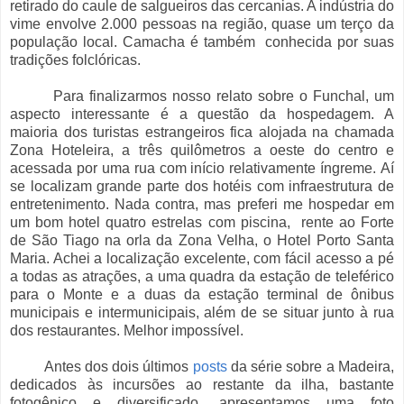
retirado do caule de salgueiros das cercanias. A indústria do
vime envolve 2.000 pessoas na região, quase um terço da
população local. Camacha é também conhecida por suas
tradições folclóricas.
Para finalizarmos nosso relato sobre o Funchal, um
aspecto interessante é a questão da hospedagem. A
maioria dos turistas estrangeiros fica alojada na chamada
Zona Hoteleira, a três quilômetros a oeste do centro e
acessada por uma rua com início relativamente íngreme. Aí
se localizam grande parte dos hotéis com infraestrutura de
entretenimento. Nada contra, mas preferi me hospedar em
um bom hotel quatro estrelas com piscina, rente ao Forte
de São Tiago na orla da Zona Velha, o Hotel Porto Santa
Maria. Achei a localização excelente, com fácil acesso a pé
a todas as atrações, a uma quadra da estação de teleférico
para o Monte e a duas da estação terminal de ônibus
municipais e intermunicipais, além de se situar junto à rua
dos restaurantes. Melhor impossível.
Antes dos dois últimos
posts
da série sobre a Madeira,
dedicados às incursões ao restante da ilha, bastante
fotogênico e diversificado, apresentamos uma foto