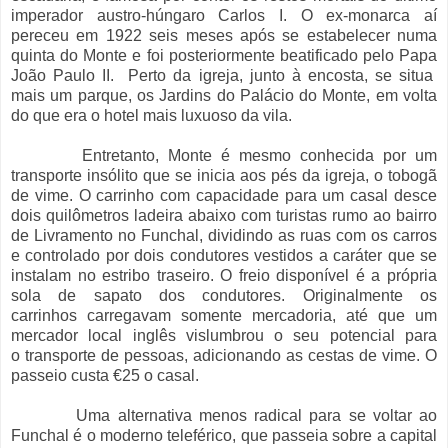
imperador austro-húngaro Carlos I. O ex-monarca aí
pereceu em 1922 seis meses após se estabelecer numa
quinta do Monte e foi posteriormente beatificado pelo Papa
João Paulo II. Perto da igreja, junto à encosta, se situa
mais um parque, os Jardins do Palácio do Monte, em volta
do que era o hotel mais luxuoso da vila.
Entretanto, Monte é m esmo conhecida por um
transporte insólito que se inicia aos pés da igreja, o tobogã
de vime. O carrinho com capacidade para um casal desce
dois quilômetros ladeira abaixo com turistas rumo ao bairro
de Livramento no Funchal, dividindo as ruas com os carros
e controlado por dois condutores vestidos a caráter que se
instalam no estribo traseiro. O freio disponível é a própria
sola de sapato dos condutores. Originalmente os
carrinhos carregavam somente mercadoria, até que um
mercador local inglês vislumbrou o seu potencial para
o transporte de pessoas, adicionando as cestas de vime. O
passeio custa €25 o casal.
Uma alternativa menos radical para se voltar ao
Funchal é o moderno teleférico, que passeia sobre a capital