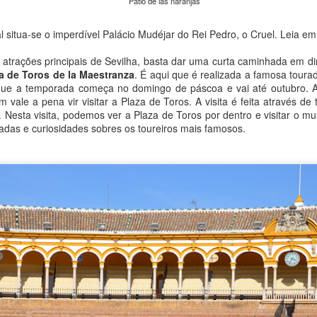
Patio de las naranjas
situa-se o imperdível Palácio Mudéjar do Rei Pedro, o Cruel. Leia em
atrações principais de Sevilha, basta dar uma curta caminhada em dir
O imponente Castelo de Malbork
UL
a de Toros de la Maestranza
. É aqui que é realizada a famosa tour
22
O Castelo de Malbork é simplesmente o maior castelo do mundo
ba que a temporada começa no domingo de páscoa e vai até outubro. 
em termos de área, nada menos que 210.000 m². Patrimônio da
 vale a pena vir visitar a Plaza de Toros. A visita é feita através d
umanidade pela Unesco, é uma atração imperdível situada na cidade
 Nesta visita, podemos ver a Plaza de Toros por dentro e visitar o mu
ue leva seu nome, a meia hora de trem de Gdansk. É portanto ideal
adas e curiosidades sobres os toureiros mais famosos.
ara um bate-volta de algumas horas para quem se hospeda em
ansk. Foi o que fizemos, mas ao contrário do dia anterior o tempo
ão colaborou e a chuva deu as caras.
primeira surpresa que encontramos foi a estação ferroviária de
dansk.
Rumo ao Museu da Segunda Guerra Mundial em
UL
1
Gdansk
lgumas cidades possuem um museu que se destaca em relação ao
emais devido a seu acervo ou importância, tornando-se atração que
ão se pode deixar de conhecer. Este é o caso de Gdansk, que conta
om o impressionante Museu da Segunda Guerra Mundial, onde são
issecados os acontecimentos deste evento terrível que mudou a