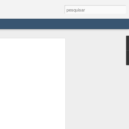
e seu antiquíssimo
dieval
ira do Lago Constança no sul da
antes. A cidade mais parece saída de
u castelo medieval (aliás, Meersburg
o do mar") . O centro histórico é
de baixa, junto ao lago, e cidade alta,
o à encosta.
Meersburg é uma espécie de linha
visitei no lago. Com o Echte Bodensee
ao me hospedar em Lindau, se viajasse
a gratuito, enquanto para oeste era pago.
trem, restando portanto o ônibus e o