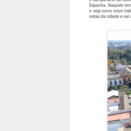
Espanha. Naquele tem
e veja como eram habi
vistas da cidade e vai
D
a 
A
in
p
tr
Vi
N
qu
I
A
r