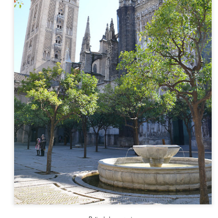
nomadas mais distantes, fora do centro.
Sopot, o balneário polonês no Mar Báltico
EP
9
Aproveitamos o tempo livre que tínhamos numa tarde em Gdansk
para conhecer Sopot, balneário no Mar Báltico onze quilômetros
 norte. Situada entre duas cidades grandes, a própria Gdansk e
dynia, Sopot forma com elas um conglomerado conhecido como
icity.
endo um dos mais badalados resorts costeiros na Polônia, Sopot tem
ma aura completamente diferente das demais cidades polonesas que
onhecemos, de certa forma parecendo menos eslava.
Torun, a terra natal de Copérnico
UG
15
Torun (cuja grafia polonesa é Toruń, pronunciada tórunh) é uma
cidade localizada na Pomerânia, às margens do Vístula, o maior
io na Polônia que também banha Varsóvia e Cracóvia. Com um centro
istórico bem preservado e que sobreviveu à Segunda Guerra Mundial,
orun faz parte merecidamente do rol de Patrimônios da Humanidade
ela Unesco.