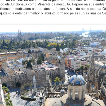
po ela funcionava como Minarete da mesquita. Repare na sua emblem
lidosos e dedicados os artesãos da época. A subida até o topo da Gir
 ajudá-lo a entender melhor o labirinto formado pelas curvas ruas de Se
Zakopane, a estância polonesa nos Cárpatos
EC
14
Zakopane é uma das mais famosas estâncias polonesas,
localizada aos pés dos Cárpatos, que ali servem de fronteira com
Eslováquia. Tem atrações naturais e culturais para todos os gostos.
lém das estações de esqui que atraem milhões de visitantes no
verno, a cidade conta ainda com spas e é a porta de entrada do
arque nacional que ocupa a floresta nos Tatras, como é conhecido o
echo mais alto dos Cárpatos no país.
sitei Zakopane em bate-volta a partir de Cracóvia.
Świdnica e a Igreja da Paz
OV
21
Świdnica (que se pronuncia aproximadamente chfidnítsa) é uma
cidade pequena de 55.000 habitantes situada na Baixa Silésia,
e entra no roteiro dos visitantes na Polônia devido à surpreendente
greja da Paz, Patrimônio da Humanidade pela Unesco desde 2001.
 cidade dista 54 quilômetros de Wroclaw e o trem da operadora
egional DK leva pouco mais de uma hora no percurso.