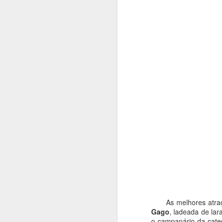
vi
F
At
si
O
r
c
n
O 
ur
J
T
vo
vi
As melhores atrações
po
Gago
, ladeada de lar
o campanário da cate