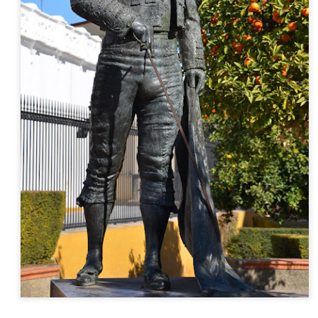
barco como meios de transp
O Lago Constança e
Chur, a capital dos
JUN
MAY
21
25
os zepelins
Grisões
O Lago Constança é formado pelo
Chur (lê-se cúr) é a capital do
Rio Reno e se situa na fronteira
maior dos cantões suíços, os
entre Alemanha (norte e oeste),
Grisões. Ponto terminal das linhas
Suíça (sul) e Áustria (leste). É o
de trem turístico Bernina Express