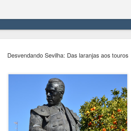
Meersburg 
AUG
Desvendando Sevilha: Das laranjas aos touros
6
castelo me
Meersburg se localiza à be
Alemanha, com 5.600 habit
um conto de fadas, com se
em alemão significa "castel
compacto e dividido em cida
com castelo e palácio junt
Em termos de transporte, 
divisória nos lugares que 
Card, que recebi no hotel 
dali para leste o trajeto er
A cidade não é servida por 