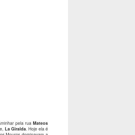
aminhar pela rua
Mateos
de,
La Giralda
. Hoje ela é
do os Mouros dominavam a