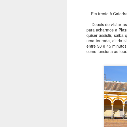
Em frente à Catedral 
Depois de visitar as 
J
para acharmos a
Plaz
quiser assistir, sai
uma tourada, ainda sim
H
entre 30 e 45 minutos.
q
como funciona as tour
p
Gd
n
A 
G
J
A
d
n
c
d