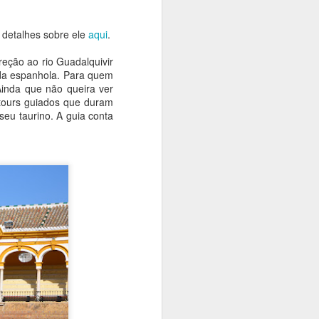
 detalhes sobre ele
aqui
.
eção ao rio Guadalquivir
ada espanhola. Para quem
Ainda que não queira ver
e tours guiados que duram
seu taurino. A guia conta