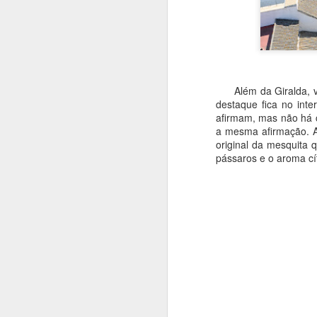
O
Além da Giralda, val
p
destaque fica no int
S
afirmam, mas não há c
a mesma afirmação. A
O
original da mesquita 
u
pássaros e o aroma cí
e
m
O
me
c
d
qu
ai