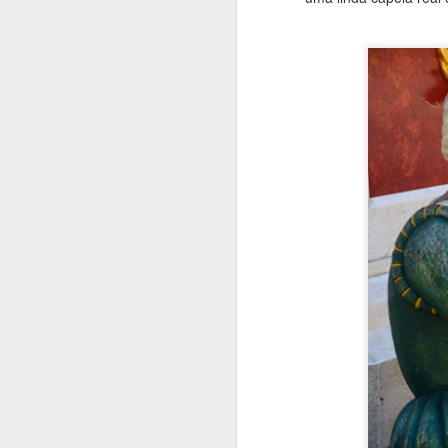
D
a 
A
in
p
tr
Vi
N
qu
I
A
r