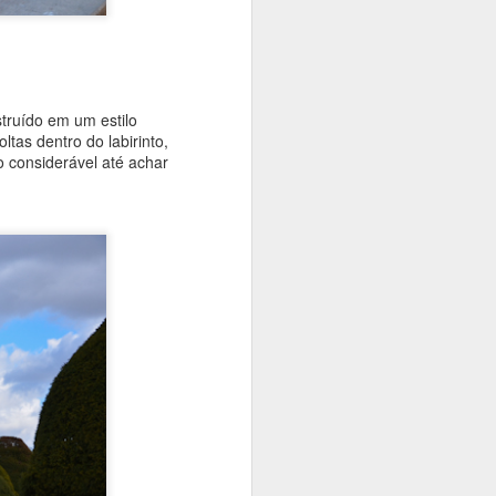
truído em um estilo
ltas dentro do labirinto,
o considerável até achar