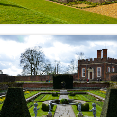
O imponente Castelo de Malbork
UL
22
O Castelo de Malbork é simplesmente o maior castelo do mundo
em termos de área, nada menos que 210.000 m². Patrimônio da
umanidade pela Unesco, é uma atração imperdível situada na cidade
ue leva seu nome, a meia hora de trem de Gdansk. É portanto ideal
ara um bate-volta de algumas horas para quem se hospeda em
ansk. Foi o que fizemos, mas ao contrário do dia anterior o tempo
ão colaborou e a chuva deu as caras.
primeira surpresa que encontramos foi a estação ferroviária de
dansk.
Rumo ao Museu da Segunda Guerra Mundial em
UL
1
Gdansk
lgumas cidades possuem um museu que se destaca em relação ao
emais devido a seu acervo ou importância, tornando-se atração que
ão se pode deixar de conhecer. Este é o caso de Gdansk, que conta
om o impressionante Museu da Segunda Guerra Mundial, onde são
issecados os acontecimentos deste evento terrível que mudou a