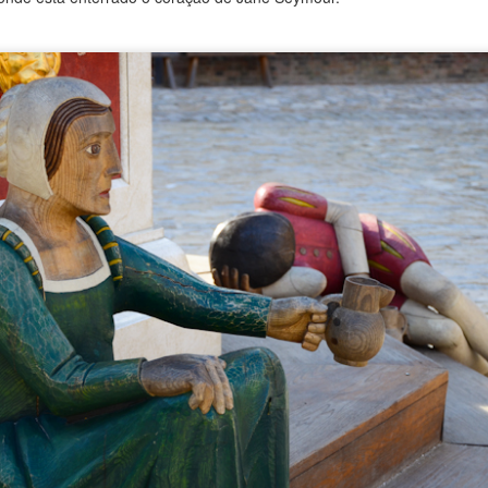
Zakopane, a estância polonesa nos Cárpatos
EC
14
Zakopane é uma das mais famosas estâncias polonesas,
localizada aos pés dos Cárpatos, que ali servem de fronteira com
Eslováquia. Tem atrações naturais e culturais para todos os gostos.
lém das estações de esqui que atraem milhões de visitantes no
verno, a cidade conta ainda com spas e é a porta de entrada do
arque nacional que ocupa a floresta nos Tatras, como é conhecido o
echo mais alto dos Cárpatos no país.
sitei Zakopane em bate-volta a partir de Cracóvia.
Świdnica e a Igreja da Paz
OV
21
Świdnica (que se pronuncia aproximadamente chfidnítsa) é uma
cidade pequena de 55.000 habitantes situada na Baixa Silésia,
e entra no roteiro dos visitantes na Polônia devido à surpreendente
greja da Paz, Patrimônio da Humanidade pela Unesco desde 2001.
 cidade dista 54 quilômetros de Wroclaw e o trem da operadora
egional DK leva pouco mais de uma hora no percurso.