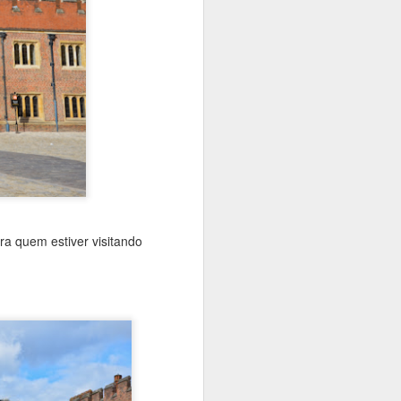
orte público.
a quem estiver visitando
Pontresina, St. Moritz e
MAY
1
Samedan - um
triângulo no sudeste
suíço
A região da Alta Engadina é
privilegiada. Ali resorts