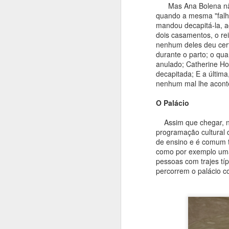
Mas Ana Bolena não 
passagem, acertei em cheio.
quando a mesma "falh
Brincando com a semelhança
mandou decapitá-la, a
entre as palavras, seu centro
A
dois casamentos, o rei
histórico situado numa ilha é
nenhum deles deu cer
mesmo lindo (mas o nome
durante o parto; o qu
provém da designação em alemão
e
anulado; Catherine Ho
da tília - Linde; a árvore inclusive
mo
decapitada; E a últim
aparece no brasão da cidade).
re
nenhum mal lhe acont
Lindau é uma exceção à maioria
c
das cidades alemãs banhadas
em
O Palácio
pelo lago - se situa na Baviera, ao
E
invés de Baden-Württemberg.
Assim que chegar, nã
programação cultural d
de ensino e é comum t
M
como por exemplo uma
pessoas com trajes tí
percorrem o palácio 
a
n
u
pr
Eu