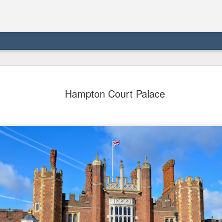
Meersburg 
AUG
Hampton Court Palace
6
castelo me
Meersburg se localiza à be
Alemanha, com 5.600 habit
um conto de fadas, com se
em alemão significa "castel
compacto e dividido em cida
com castelo e palácio junt
Em termos de transporte, 
divisória nos lugares que 
Card, que recebi no hotel 
dali para leste o trajeto er
A cidade não é servida por 