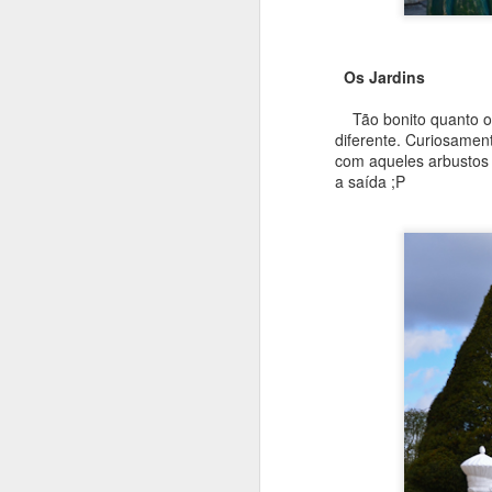
Os Jardins
O
Tão bonito quanto o p
diferente. Curiosamente
p
com aqueles arbustos 
S
a saída ;P
O
u
e
m
O
me
c
d
qu
ai