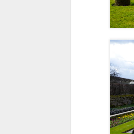
J
H
q
p
Gd
n
A 
G
J
A
d
n
c
d