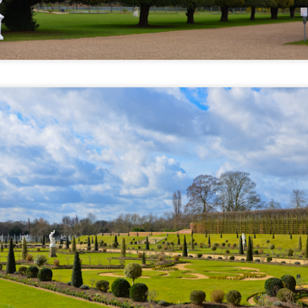
nomadas mais distantes, fora do centro.
Sopot, o balneário polonês no Mar Báltico
EP
9
Aproveitamos o tempo livre que tínhamos numa tarde em Gdansk
para conhecer Sopot, balneário no Mar Báltico onze quilômetros
 norte. Situada entre duas cidades grandes, a própria Gdansk e
dynia, Sopot forma com elas um conglomerado conhecido como
icity.
endo um dos mais badalados resorts costeiros na Polônia, Sopot tem
ma aura completamente diferente das demais cidades polonesas que
onhecemos, de certa forma parecendo menos eslava.
Torun, a terra natal de Copérnico
UG
15
Torun (cuja grafia polonesa é Toruń, pronunciada tórunh) é uma
cidade localizada na Pomerânia, às margens do Vístula, o maior
io na Polônia que também banha Varsóvia e Cracóvia. Com um centro
istórico bem preservado e que sobreviveu à Segunda Guerra Mundial,
orun faz parte merecidamente do rol de Patrimônios da Humanidade
ela Unesco.