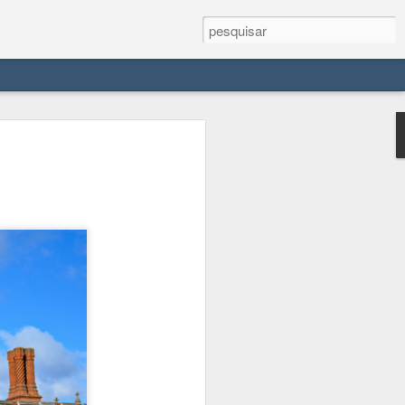
e seu antiquíssimo
dieval
ira do Lago Constança no sul da
antes. A cidade mais parece saída de
u castelo medieval (aliás, Meersburg
o do mar") . O centro histórico é
de baixa, junto ao lago, e cidade alta,
o à encosta.
Meersburg é uma espécie de linha
visitei no lago. Com o Echte Bodensee
ao me hospedar em Lindau, se viajasse
a gratuito, enquanto para oeste era pago.
trem, restando portanto o ônibus e o