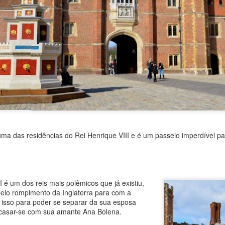
barco como meios de transp
das residências do Rei Henrique VIII e é um passeio imperdível par
O Lago Constança e
Chur, a capital dos
JUN
MAY
21
25
os zepelins
Grisões
 um dos reis mais polêmicos que já existiu,
O Lago Constança é formado pelo
Chur (lê-se cúr) é a capital do
elo rompimento da Inglaterra para com a
Rio Reno e se situa na fronteira
maior dos cantões suíços, os
ez isso para poder se separar da sua esposa
entre Alemanha (norte e oeste),
Grisões. Ponto terminal das linhas
 casar-se com sua amante Ana Bolena.
Suíça (sul) e Áustria (leste). É o
de trem turístico Bernina Express