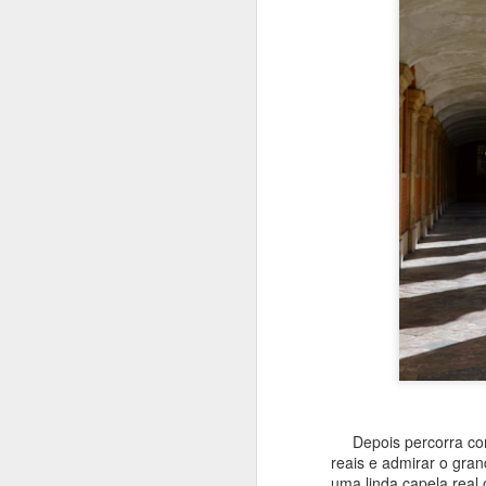
vi
F
At
si
O
r
c
n
O 
ur
J
T
vo
vi
Depois percorra com c
po
reais e admirar o gra
uma linda capela real