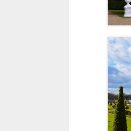
re
S
ao
G
Tr
S
u
c
A
r
h
T
p