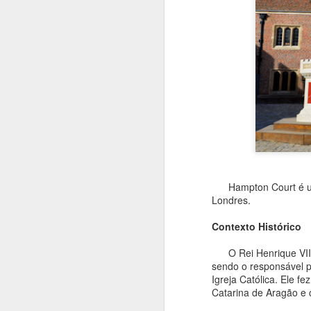
Hampton Court é uma 
Londres.
Contexto Histórico
Lindau, uma cidade
JUL
14
bávara no Lago
O Rei Henrique VIII é
Constança
sendo o responsável p
Igreja Católica. Ele f
Lindau foi a cidade que escolhi
Catarina de Aragão e
para os pernoites no Lago
Constança, e diga-se de