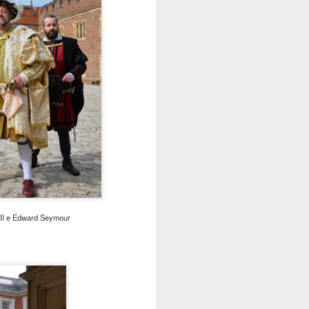
glamourosos como St. Moritz
convivem com locais mais
tradicionais como Samedan em
meio à natureza exuberante de
lagos, picos alpinos e geleiras no
cantão suíço dos Grisões. Eu
poderia ter escolhido para me
hospedar a famosíssima St.
Moritz, mas fui atraído pela
relativa calma de Pontresina, uma
cidade próxima com menos de
2.000 habitantes, sem contar o
custo de hospedagem bem mais
em conta que St. Moritz.
III e Edward Seymour